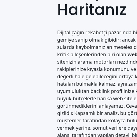
Haritanız
Dijital çağın rekabetçi pazarında 
gemiye sahip olmak gibidir; ancak 
sularda kaybolmanız an meselesidir.
kritik bileşenlerinden biri olan
web
sitenizin arama motorları nezdind
rakiplerinize kıyasla konumunu ve
değerli hale gelebileceğini ortaya 
hataları bulmakla kalmaz, aynı zam
uyumluluktan backlink profilinize k
büyük bütçelerle harika web sitel
görünmediklerini anlayamaz. Cevap 
gizlidir. Kapsamlı bir analiz, bu g
müşteriler tarafından kolayca bulu
vermek yerine, somut verilere dayal
ajansı
tarafından yapılan detaylı bi