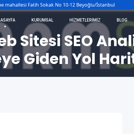
e mahallesi Fatih Sokak No 10-12 Beyoğlu/İstanbul
ASAYFA
KURUMSAL
HIZMETLERIMIZ
BLOG
b Sitesi SEO Anali
eye Giden Yol Hari