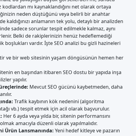
z kodlardan mı kaynaklandığını net olarak ortaya
iğinizin neden düştüğünü veya belirli bir anahtar
e kaldığınızı anlamanın tek yolu, detaylı bir analizden
inde sadece sorunlar tespit edilmekle kalmaz, aynı
lenir. Belki de rakiplerinizin henüz hedeflemediği
k boşlukları vardır. İşte SEO analizi bu gizli hazineleri
iştir ve bir web sitesinin yaşam döngüsünün hemen her
itenin en başından itibaren SEO dostu bir yapıda inşa
zler yapılır.
üreçlerinde:
Mevcut SEO gücünü kaybetmeden, daha
nılır.
ğında:
Trafik kaybının kök nedenini (algoritma
ağı vb.) tespit etmek için acil olarak başvurulur.
:
Her 6 ayda veya yılda bir, sitenin performansını
lmak amacıyla düzenli olarak yapılmalıdır.
Yeni Ürün Lansmanında:
Yeni hedef kitleye ve pazarın