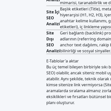
mimarisi, taranabilirlik ve
Başlık etiketleri (Title), met
Site İçi
hiyerarşisi (H1, H2, H3), içe
SEO
anahtar kelime kullanımı, 
Analizi
etiketleri), iç linkleme yapıs
Site
Geri bağlantı (backlink) pro
Dışı
adlarının (referring domains)
SEO
anchor text dağılımı, rakip 
Analizi
bilinirliği ve sosyal sinyaller.
E-Tablolar'a aktar
Bu üç temel bileşen birbiriyle sıkı bi
SEO) olabilir, ancak siteniz mobil 
atabilir. Aynı şekilde, teknik olarak
kimse sitenize link vermiyorsa (Sit
aramalarda sıralama almanız zorlaş
eksiklikleri ve fırsatları bütünsel b
planı oluşturur.