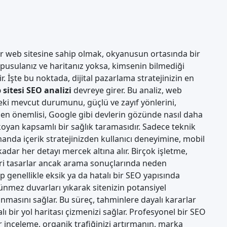
bir web sitesine sahip olmak, okyanusun ortasında bir
pusulanız ve haritanız yoksa, kimsenin bilmediği
 İşte bu noktada, dijital pazarlama stratejinizin en
 sitesi SEO analizi
devreye girer. Bu analiz, web
eki mevcut durumunu, güçlü ve zayıf yönlerini,
 en önemlisi, Google gibi devlerin gözünde nasıl daha
koyan kapsamlı bir sağlık taramasıdır. Sadece teknik
anda içerik stratejinizden kullanıcı deneyimine, mobil
adar her detayı mercek altına alır. Birçok işletme,
eri tasarlar ancak arama sonuçlarında neden
genellikle eksik ya da hatalı bir SEO yapısında
örünmez duvarları yıkarak sitenizin potansiyel
nmasını sağlar. Bu süreç, tahminlere dayalı kararlar
ı bir yol haritası çizmenizi sağlar. Profesyonel bir
SEO
r inceleme, organik trafiğinizi artırmanın, marka