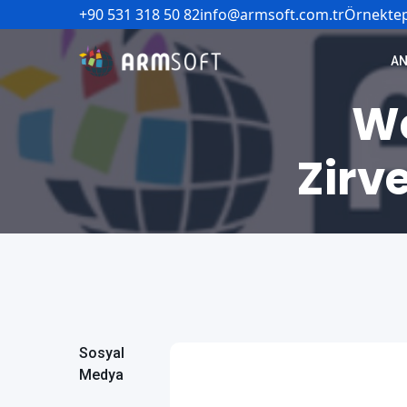
+90 531 318 50 82
info@armsoft.com.tr
Örnektep
AN
We
Zirv
Sosyal
Medya