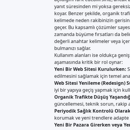
yanıt süresinden mi yoksa gereksi
koyar. Benzer şekilde, organik traf
kelimede neden rakibinizin gerisind
geçer. Bu
kapsamlı çözümler
sayes
zamanda büyüme fırsatları da belir
değerli anahtar kelimeler veya içeri
bulmanızı sağlar.
Kullanım alanları ise oldukça gen
aşamasında kritik bir rol oynar:
Yeni Bir Web Sitesi Kurulurken:
S
edilmesini sağlamak için temel anali
Web Sitesi Yenileme (Redesign) S
iyi bir yapıya geçiş yapmak için kulla
Organik Trafikte Düşüş Yaşandı
güncellemesi, teknik sorun, rakip at
Periyodik Sağlık Kontrolü Olarak
korumak ve yeni trendlere adapte o
Yeni Bir Pazara Girerken veya 