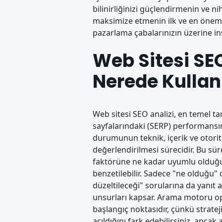
bilinirliğinizi güçlendirmenin ve nih
maksimize etmenin ilk ve en önemli 
pazarlama çabalarınızın üzerine in
Web Sitesi SEO
Nerede Kullanı
Web sitesi SEO analizi, en temel t
sayfalarındaki (SERP) performans
durumunun teknik, içerik ve otorit
değerlendirilmesi sürecidir. Bu sür
faktörüne ne kadar uyumlu olduğu
benzetilebilir. Sadece "ne olduğu"
düzeltileceği" sorularına da yanıt ar
unsurları kapsar. Arama motoru op
başlangıç noktasıdır, çünkü strateji
açıldığını fark edebilirsiniz, anca