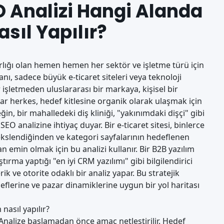
O Analizi Hangi Alanda
asıl Yapılır?
 varlığı olan hemen hemen her sektör ve işletme türü için
anı, sadece büyük e-ticaret siteleri veya teknoloji
bir işletmeden uluslararası bir markaya, kişisel bir
ar herkes, hedef kitlesine organik olarak ulaşmak için
in, bir mahalledeki diş kliniği, "yakınımdaki dişçi" gibi
EO analizine ihtiyaç duyar. Bir e-ticaret sitesi, binlerce
ekslendiğinden ve kategori sayfalarının hedeflenen
 emin olmak için bu analizi kullanır. Bir B2B yazılım
tırma yaptığı "en iyi CRM yazılımı" gibi bilgilendirici
k ve otorite odaklı bir analiz yapar. Bu
stratejik
eflerine ve pazar dinamiklerine uygun bir yol haritası
nasıl yapılır?
Analize başlamadan önce amaç netleştirilir. Hedef