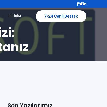
7/24 Canlı Destek
İLETIŞIM
zi:
tanız
Son Yazılarımız