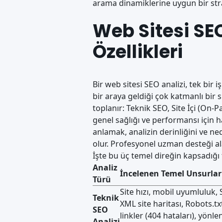
arama dinamiklerine uygun bir strate
Web Sitesi SEO
Özellikleri
Bir web sitesi SEO analizi, tek bir i
bir araya geldiği çok katmanlı bir s
toplanır: Teknik SEO, Site İçi (On-P
genel sağlığı ve performansı için h
anlamak, analizin derinliğini ve 
olur. Profesyonel
uzman desteği
al
İşte bu üç temel direğin kapsadığı t
Analiz
İncelenen Temel Unsurlar
Türü
Site hızı, mobil uyumluluk, 
Teknik
XML site haritası, Robots.txt
SEO
linkler (404 hataları), yönle
Analizi