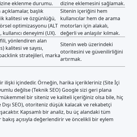
 dizine eklenme durumu.
dizine eklemesini sağlamak.
a açıklamalar, başlık
Sitenin içeriğini hem
rik kalitesi ve özgünlüğü,
kullanıcılar hem de arama
görsel optimizasyonu (ALT
motorları için alakalı,
ı, kullanıcı deneyimi (UX).
değerli ve anlaşılır kılmak.
fili, yönlendiren alan
Sitenin web üzerindeki
 kalitesi ve sayısı,
otoritesini ve güvenilirliğini
backlink stratejileri, marka
artırmak.
r ilişki içindedir. Örneğin, harika içerikleriniz (Site İçi
uyumlu değilse (
Teknik SEO
) Google sizi geri plana
 mükemmel bir siteniz ve kaliteli içeriğiniz olsa bile, hiç
e Dışı SEO), otoriteniz düşük kalacak ve rekabetçi
acaktır. Kapsamlı bir analiz, bu üç alandaki tüm
ir bakış açısıyla değerlendirir ve öncelikli bir eylem