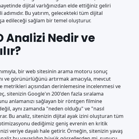
ayetinde dijital varlığınızdan elde ettiğiniz geliri
adımıdır. Bu yatırım, gelecekteki tüm dijital
şa edileceği sağlam bir temel oluşturur.
 Analizi Nedir ve
lır?
anımıyla, bir web sitesinin arama motoru sonuç
ını ve görünürlüğünü artırmak amacıyla, mevcut
e metrikleri açısından derinlemesine incelenmesi ve
eç, sitenizin Google'ın 200'den fazla sıralama
nu anlamanızı sağlayan bir röntgen filmine
 değil, aynı zamanda "neden olduğu" ve "nasıl
ar. Bu analiz, sitenizin dijital ayak izini oluşturan tüm
timizasyonu dediğimiz geniş evrenin en kritik
nizi veriye dayalı hale getirir. Örneğin, sitenizin yavaş
k analiz bu yavaşlığın büyük görsellerden mi, sunucu