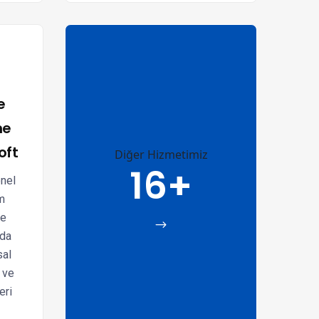
e
me
oft
Diğer Hizmetimiz
16+
nel
m
le
ada
sal
 ve
eri