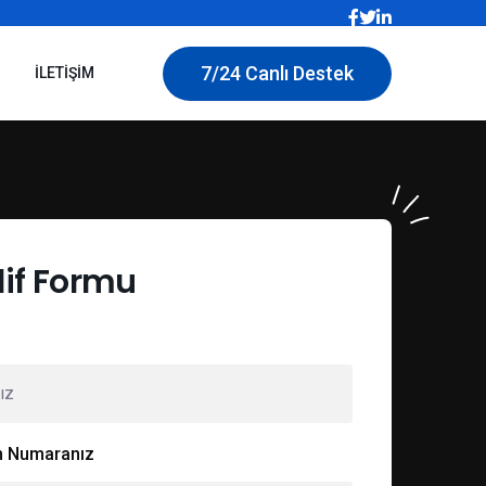
7/24 Canlı Destek
İLETIŞIM
lif Formu
n Numaranız