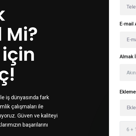
k
E-mail 
l Mi?
için
Almak İ
ç!
Akın
Eklemek
le iş dünyasında fark
lik çalışmaları ile
ıyoruz. Güven ve kaliteyi
arımızın başarılarını