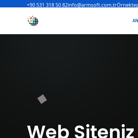
+90 531 318 50 82
info@armsoft.com.tr
Örnektep
AN
Web Siteniz