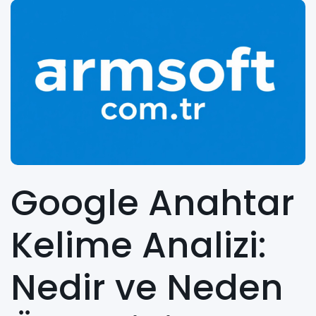
Google Anahtar
Kelime Analizi:
Nedir ve Neden