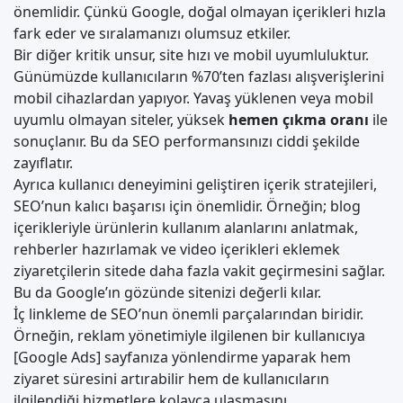
önemlidir. Çünkü Google, doğal olmayan içerikleri hızla
fark eder ve sıralamanızı olumsuz etkiler.
Bir diğer kritik unsur, site hızı ve mobil uyumluluktur.
Günümüzde kullanıcıların %70’ten fazlası alışverişlerini
mobil cihazlardan yapıyor. Yavaş yüklenen veya mobil
uyumlu olmayan siteler, yüksek
hemen çıkma oranı
ile
sonuçlanır. Bu da SEO performansınızı ciddi şekilde
zayıflatır.
Ayrıca kullanıcı deneyimini geliştiren içerik stratejileri,
SEO’nun kalıcı başarısı için önemlidir. Örneğin; blog
içerikleriyle ürünlerin kullanım alanlarını anlatmak,
rehberler hazırlamak ve video içerikleri eklemek
ziyaretçilerin sitede daha fazla vakit geçirmesini sağlar.
Bu da Google’ın gözünde sitenizi değerli kılar.
İç linkleme de SEO’nun önemli parçalarından biridir.
Örneğin, reklam yönetimiyle ilgilenen bir kullanıcıya
[Google Ads] sayfanıza yönlendirme yaparak hem
ziyaret süresini artırabilir hem de kullanıcıların
ilgilendiği hizmetlere kolayca ulaşmasını